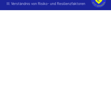
III. Verständnis von Risiko- und Resilienzfaktoren
IV. Verständnis der Ursachen und
Krankheitsmechanismen
LINKS
Publications
Beratung & Diagnostik
Events
Mitmachen
Sprachen:
ENG
DE
KONTAKT